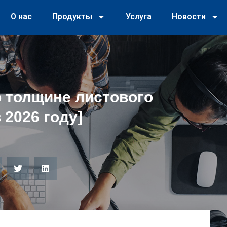
О нас
Продукты
Услуга
Новости
о толщине листового
 2026 году]