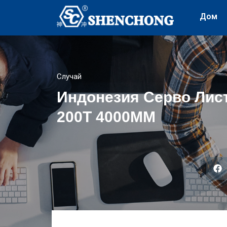
Дом
Случай
Индонезия Серво Лис
200T 4000MM