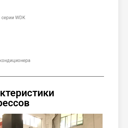
м серии WDK
 кондиционера
актеристики
рессов