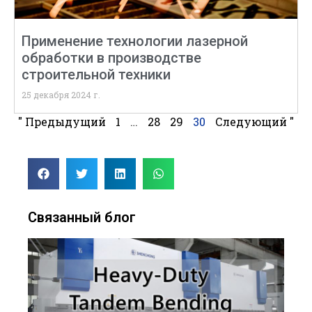
Применение технологии лазерной
обработки в производстве
строительной техники
25 декабря 2024 г.
" Предыдущий
1
…
28
29
30
Следующий "
Связанный блог
Пол
рук
по
тан
гиб
ста
год