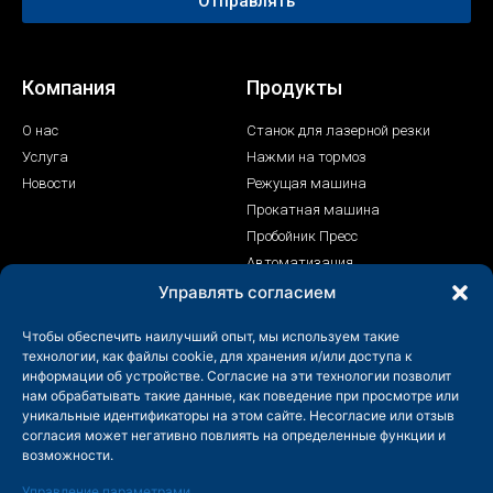
Отправлять
Компания
Продукты
О нас
Станок для лазерной резки
Услуга
Нажми на тормоз
Новости
Режущая машина
Прокатная машина
Пробойник Пресс
Автоматизация
Лазерный сварочный аппарат
Управлять согласием
Контакт
Чтобы обеспечить наилучший опыт, мы используем такие
технологии, как файлы cookie, для хранения и/или доступа к
+86-158-9507-5134
информации об устройстве. Согласие на эти технологии позволит
нам обрабатывать такие данные, как поведение при просмотре или
info@shenchong.com
уникальные идентификаторы на этом сайте. Несогласие или отзыв
Tianshun Road, Промышленный парк Яншань, Уси,
согласия может негативно повлиять на определенные функции и
Цзянсу, Китай 214156
возможности.
Управление параметрами