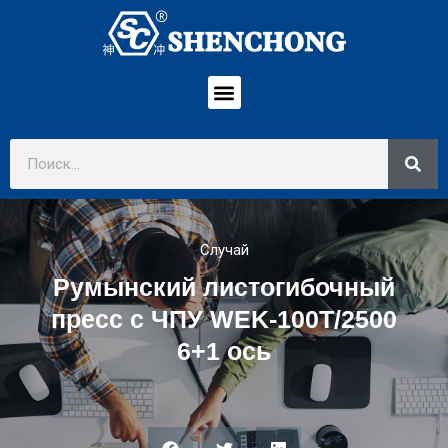
Случай
Румынский листогибочный
пресс с ЧПУ WEK-100T/2500
6+1 ось