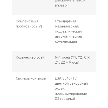
движение влево и
вправо
Компенсация
Стандартная
прогиба (ось V)
механическая/
гидравлическая
автоматическая
компенсация
Количество осей
6+1 осей (Y1, Y2, X, R,
Z1, Z2 + V ось)
Система контроля
ESA S640 (15″
цветной сенсорный
экран,
программирование
3D-графики)