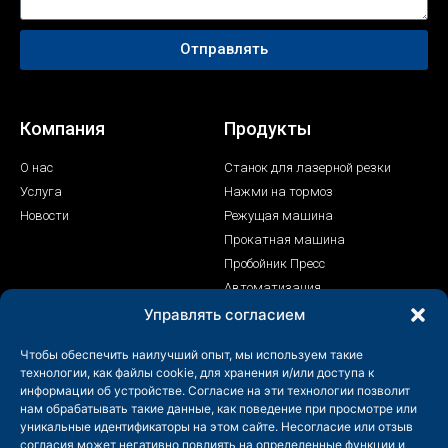
Отправлять
Компания
Продукты
О нас
Станок для лазерной резки
Услуга
Нажми на тормоз
Новости
Режущая машина
Прокатная машина
Пробойник Пресс
Автоматизация
Лазерный сварочный аппарат
Управлять согласием
Контакт
Чтобы обеспечить наилучший опыт, мы используем такие
технологии, как файлы cookie, для хранения и/или доступа к
+86-158-9507-5134
информации об устройстве. Согласие на эти технологии позволит
нам обрабатывать такие данные, как поведение при просмотре или
info@shenchong.com
уникальные идентификаторы на этом сайте. Несогласие или отзыв
Tianshun Road, Промышленный парк Яншань, Уси,
согласия может негативно повлиять на определенные функции и