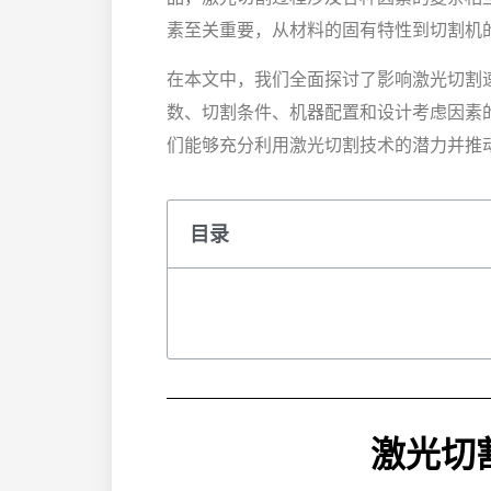
素至关重要，从材料的固有特性到切割机
在本文中，我们全面探讨了影响激光切割
数、切割条件、机器配置和设计考虑因素
们能够充分利用激光切割技术的潜力并推
目录
激光切