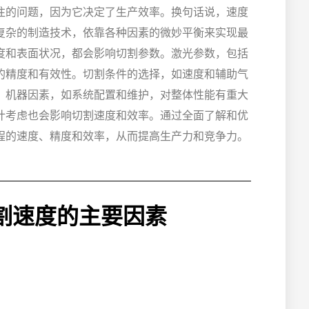
注的问题，因为它决定了生产效率。换句话说，速度
复杂的制造技术，依靠各种因素的微妙平衡来实现最
度和表面状况，都会影响切割参数。激光参数，包括
的精度和有效性。切割条件的选择，如速度和辅助气
。机器因素，如系统配置和维护，对整体性能有重大
计考虑也会影响切割速度和效率。通过全面了解和优
程的速度、精度和效率，从而提高生产力和竞争力。
割速度的主要因素