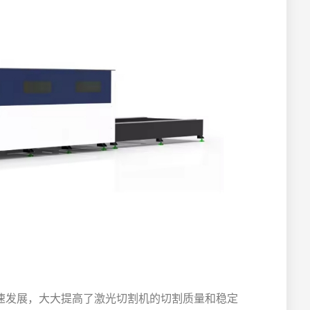
速发展，大大提高了激光切割机的切割质量和稳定