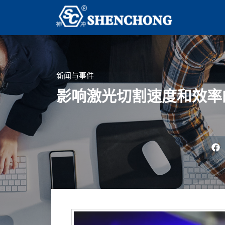
新闻与事件
影响激光切割速度和效率