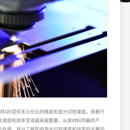
材料时提供无与伦比的精度和激光切割速度。随着行
化速度和效率变得越来越重要。从原材料到最终产
互作用。充分了解影响激光切割速度和效率的主要因