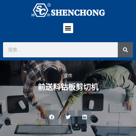
案件
前送料钴板剪切机