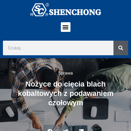
Sprawa
Nożyce do cięcia blach
kobaltowych z podawaniem
czołowym