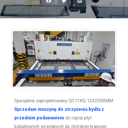
Specjalnie zaprojektowany QC11KQ 12X2500MM
Sprzedam maszynę do strzyżenia bydła z
przednim podawaniem
do cięcia płyt
kobaltowych wysyłanych do chińskiej krajowej