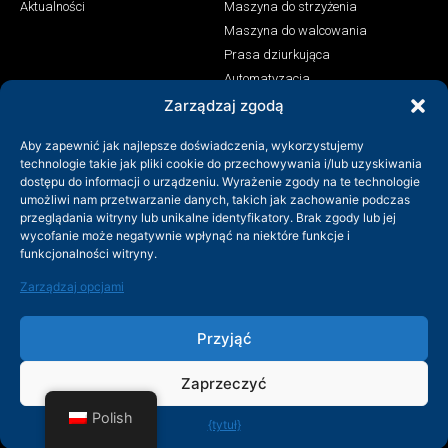
Aktualności
Maszyna do strzyżenia
Maszyna do walcowania
Prasa dziurkująca
Automatyzacja
Maszyna do spawania laserowego
Zarządzaj zgodą
Kontakt
Aby zapewnić jak najlepsze doświadczenia, wykorzystujemy
technologie takie jak pliki cookie do przechowywania i/lub uzyskiwania
+86-158-9507-5134
dostępu do informacji o urządzeniu. Wyrażenie zgody na te technologie
umożliwi nam przetwarzanie danych, takich jak zachowanie podczas
info@shenchong.com
przeglądania witryny lub unikalne identyfikatory. Brak zgody lub jej
Tianshun Road, Yangshan Industrial Park, Wuxi, Jiangsu,
wycofanie może negatywnie wpłynąć na niektóre funkcje i
Chiny 214156
funkcjonalności witryny.
Zarządzaj opcjami
Przyjąć
Zaprzeczyć
Prawa autorskie @ 2003-2024 Wuxi Shenchong Forging
Machine Co., Ltd
Polish
{tytuł}