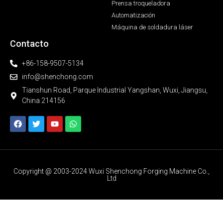
Prensa troqueladora
Automatización
Máquina de soldadura láser
Contacto
+86-158-9507-5134
info@shenchong.com
Tianshun Road, Parque Industrial Yangshan, Wuxi, Jiangsu,
China 214156
Copyright @ 2003-2024 Wuxi Shenchong Forging Machine Co.,
Ltd