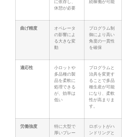
に依存し、
続稼働が可能
休憩が必要
曲げ精度
オペレータ
プログラム制
の影響によ
御により高い
る大きな変
角度の一貫性
動
を確保
適応性
小ロットや
プログラムと
多品種の製
治具を変更す
品を柔軟に
ることで多品
処理できる
種生産が可能
が、効率は
になり、柔軟
低い
性が高まりま
す。
労働強度
特に大型で
ロボットがハ
厚いプレー
ンドリングと