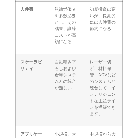
人件費
熟練労働者
初期投資は高
を多数必要
いが、長期的
とし、その
には人件費の
結果、訓練
節約になる
コストが高
額になる
スケーラビ
自動積み下
レーザー切
リティ
ろしおよび
断、材料保
倉庫システ
管、AGVなど
ムとの統合
のシステムと
が難しい
統合して、イ
ンテリジェン
トな生産ライ
ンを構築でき
ます。
アプリケー
小規模、大
中規模から大