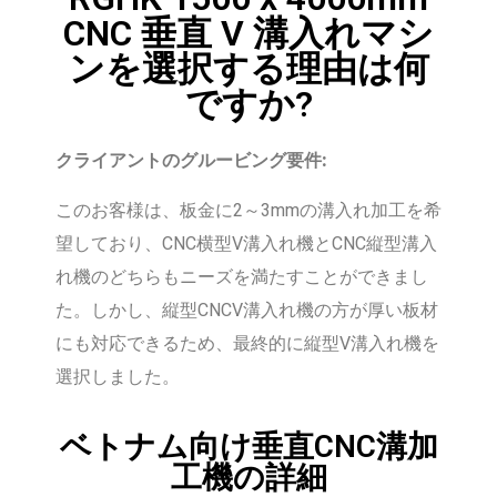
CNC 垂直 V 溝入れマシ
ンを選択する理由は何
ですか?
クライアントのグルービング要件:
このお客様は、板金に2～3mmの溝入れ加工を希
望しており、CNC横型V溝入れ機とCNC縦型溝入
れ機のどちらもニーズを満たすことができまし
た。しかし、縦型CNCV溝入れ機の方が厚い板材
にも対応できるため、最終的に縦型V溝入れ機を
選択しました。
ベトナム向け垂直CNC溝加
工機の詳細