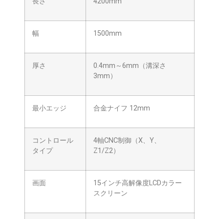
長さ
4200mm
幅
1500mm
厚さ
0.4mm～6mm（溝深さ
3mm）
最小エッジ
合金ナイフ 12mm
コントロール
4軸CNC制御（X、Y、
タイプ
Z1/Z2）
画面
15インチ高解像度LCDカラー
スクリーン