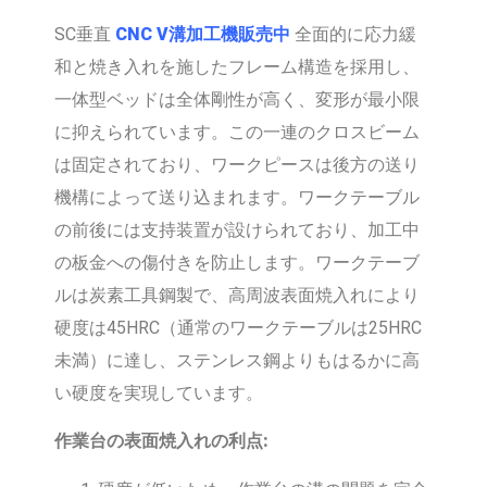
SC垂直
CNC V溝加工機販売中
全面的に応力緩
和と焼き入れを施したフレーム構造を採用し、
一体型ベッドは全体剛性が高く、変形が最小限
に抑えられています。この一連のクロスビーム
は固定されており、ワークピースは後方の送り
機構によって送り込まれます。ワークテーブル
の前後には支持装置が設けられており、加工中
の板金への傷付きを防止します。ワークテーブ
ルは炭素工具鋼製で、高周波表面焼入れにより
硬度は45HRC（通常のワークテーブルは25HRC
未満）に達し、ステンレス鋼よりもはるかに高
い硬度を実現しています。
作業台の表面焼入れの利点: