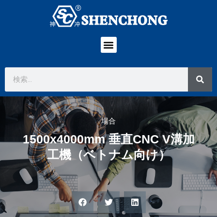
場合
1500x4000mm 垂直CNC V溝加
工機（ベトナム向け）