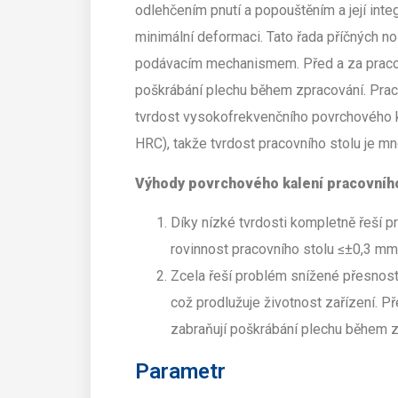
odlehčením pnutí a popouštěním a její int
minimální deformaci. Tato řada příčných n
podávacím mechanismem. Před a za pracov
poškrábání plechu během zpracování. Pracov
tvrdost vysokofrekvenčního povrchového k
HRC), takže tvrdost pracovního stolu je m
Výhody povrchového kalení pracovního
Díky nízké tvrdosti kompletně řeší p
rovinnost pracovního stolu ≤±0,3 mm
Zcela řeší problém snížené přesnost
což prodlužuje životnost zařízení. P
zabraňují poškrábání plechu během z
Parametr