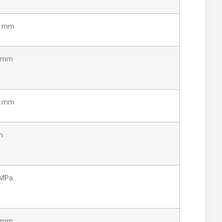
1 mm
 mm
1 mm
m
 MPa
 mm