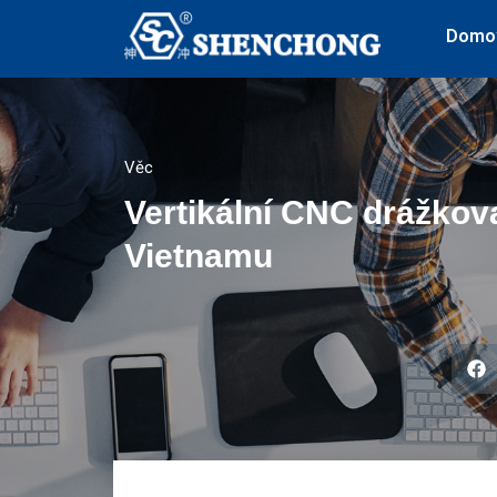
Domo
Věc
Vertikální CNC drážkov
Vietnamu