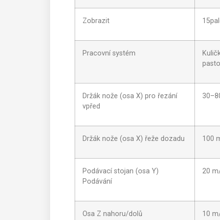
Zobrazit
15pal
Pracovní systém
Kulič
pasto
Držák nože (osa X) pro řezání
30–8
vpřed
Držák nože (osa X) řeže dozadu
100 
Podávací stojan (osa Y)
20 m
Podávání
Osa Z nahoru/dolů
10 m