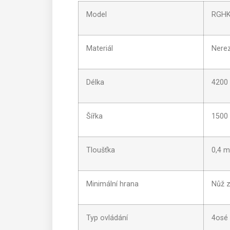
Model
RGHK
Materiál
Nerez
Délka
4200
Šířka
1500
Tloušťka
0,4 
Minimální hrana
Nůž z
Typ ovládání
4osé 