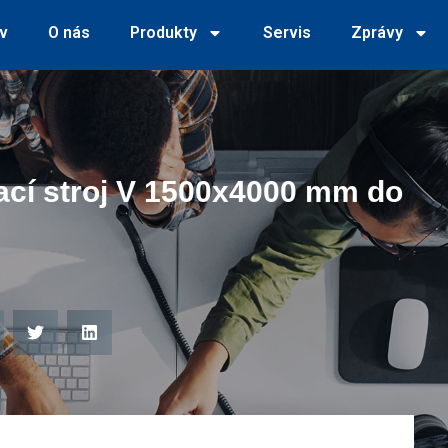
v
O nás
Produkty
Servis
Zprávy
ací stroj V 1500x4000 mm do