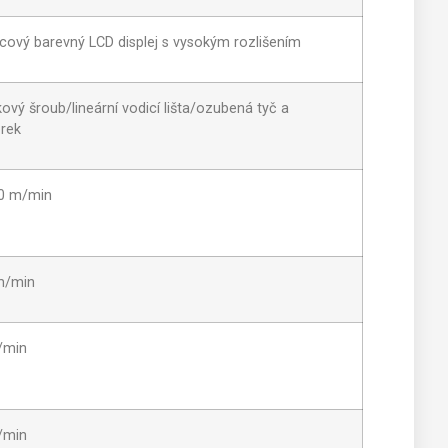
cový barevný LCD displej s vysokým rozlišením
kový šroub/lineární vodicí lišta/ozubená tyč a
rek
0 m/min
m/min
/min
/min