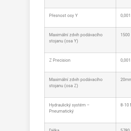
Přesnost osy Y
0,00
Maximální zdvih podávacího
1500
stojanu (osa Y)
Z Precision
0,00
Maximální zdvih podávacího
20m
stojanu (osa Z)
Hydraulický systém –
8-10
Pneumatický
Délka
5780