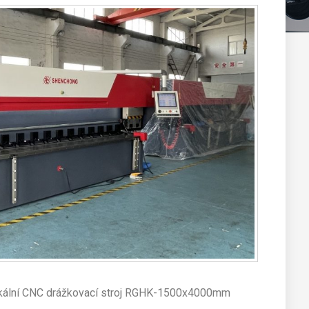
ální CNC drážkovací stroj RGHK-1500x4000mm