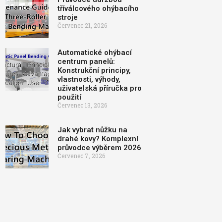
tříválcového ohýbacího
stroje
Červenec 21, 2026
Automatické ohýbací
centrum panelů:
Konstrukční principy,
vlastnosti, výhody,
uživatelská příručka pro
použití
Červenec 13, 2026
Jak vybrat nůžku na
drahé kovy? Komplexní
průvodce výběrem 2026
Červenec 7, 2026