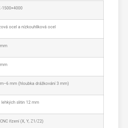
-1500×4000
ová ocel a nízkouhlíková ocel
 mm
 mm
mm–6 mm (hloubka drážkování 3 mm)
 lehkých slitin 12 mm
CNC řízení (X, Y, Z1/Z2)