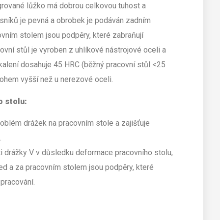
egrované lůžko má dobrou celkovou tuhost a
osníků je pevná a obrobek je podáván zadním
ním stolem jsou podpěry, které zabraňují
ní stůl je vyroben z uhlíkové nástrojové oceli a
alení dosahuje 45 HRC (běžný pracovní stůl <25
nohem vyšší než u nerezové oceli.
 stolu:
roblém drážek na pracovním stole a zajišťuje
.
i drážky V v důsledku deformace pracovního stolu,
řed a za pracovním stolem jsou podpěry, které
pracování.