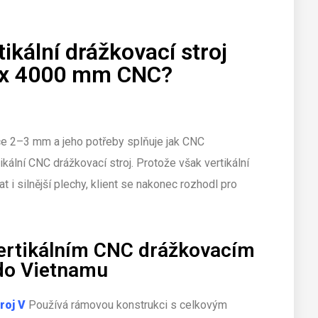
tikální drážkovací stroj
x 4000 mm CNC?
ťce 2–3 mm a jeho potřeby splňuje jak CNC
rtikální CNC drážkovací stroj. Protože však vertikální
 i silnější plechy, klient se nakonec rozhodl pro
ertikálním CNC drážkovacím
 do Vietnamu
roj V
Používá rámovou konstrukci s celkovým