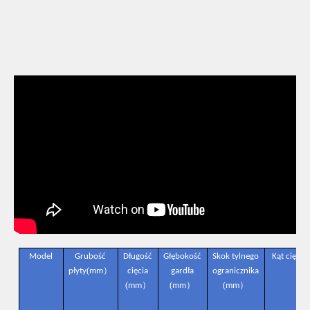
Model
Grubość
Długość
Głębokość
Skok tylnego
Kąt cięcia
(
）
płyty
mm
cięcia
gardła
ogranicznika
(
）
(
）
(
）
mm
mm
mm