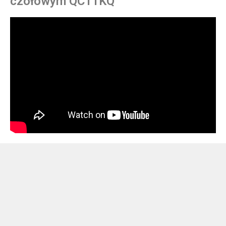
czołowym QC11KQ