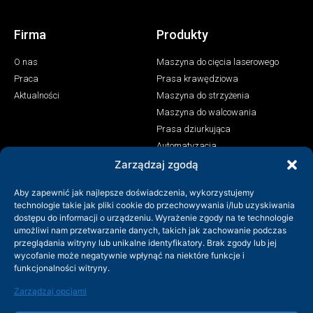
Firma
Produkty
O nas
Maszyna do cięcia laserowego
Praca
Prasa krawędziowa
Aktualności
Maszyna do strzyżenia
Maszyna do walcowania
Prasa dziurkująca
Automatyzacja
Maszyna do spawania laserowego
Zarządzaj zgodą
Kontakt
Aby zapewnić jak najlepsze doświadczenia, wykorzystujemy
technologie takie jak pliki cookie do przechowywania i/lub uzyskiwania
+86-158-9507-5134
dostępu do informacji o urządzeniu. Wyrażenie zgody na te technologie
umożliwi nam przetwarzanie danych, takich jak zachowanie podczas
info@shenchong.com
przeglądania witryny lub unikalne identyfikatory. Brak zgody lub jej
Tianshun Road, Yangshan Industrial Park, Wuxi, Jiangsu,
wycofanie może negatywnie wpłynąć na niektóre funkcje i
Chiny 214156
funkcjonalności witryny.
Zarządzaj opcjami