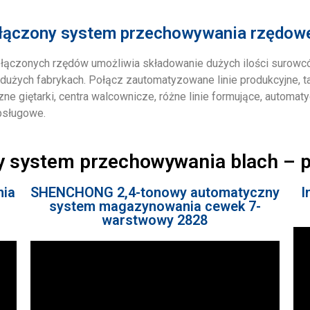
łączony system przechowywania rzędow
łączonych rzędów umożliwia składowanie dużych ilości surowc
żych fabrykach. Połącz zautomatyzowane linie produkcyjne, ta
ne giętarki, centra walcownicze, różne linie formujące, automat
obsługowe.
ny system przechowywania blach – 
nia
SHENCHONG 2,4-tonowy automatyczny
I
system magazynowania cewek 7-
warstwowy 2828