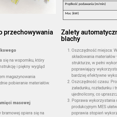
Prędkość podawania (m/min)
Moc (kW)
do przechowywania
Zalety automatycz
blachy
nikowego
Oszczędność miejsca: W
składowania materiałów 
się na wsporniku, który
strukturze, w pełni wyk
strukcję i piękny wygląd
poprawiający wykorzysta
bardziej efektywne wyko
stem magazynowania
Oszczędność czasu: Pro
nie pobieranie materiałów.
załadunku, rozładunku i 
ujednolicony, co upraszc
Poprawa wykorzystania 
amięci masowej
produkcyjnym MES ułatwi
 bramowej opiera się na
poprawia stopień wykorz