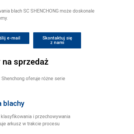
wania blach SC SHENCHONG może doskonale
emy.
lij e-mail
Skontaktuj się
z nami
 na sprzedaż
 Shenchong oferuje różne serie
 blachy
 klasyfikowania i przechowywania
uje arkusz w trakcie procesu