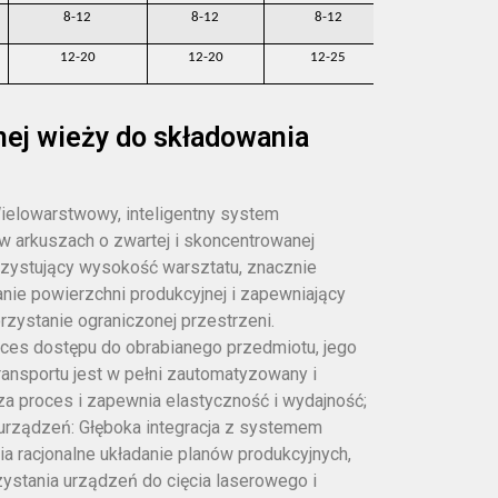
8-12
8-12
8-12
8-12
12-20
12-20
12-25
12-25
nej wieży do składowania
ielowarstwowy, inteligentny system
w arkuszach o zwartej i skoncentrowanej
orzystujący wysokość warsztatu, znacznie
nie powierzchni produkcyjnej i zapewniający
rzystanie ograniczonej przestrzeni.
ces dostępu do obrabianego przedmiotu, jego
transportu jest w pełni zautomatyzowany i
za proces i zapewnia elastyczność i wydajność;
urządzeń: Głęboka integracja z systemem
a racjonalne układanie planów produkcyjnych,
ystania urządzeń do cięcia laserowego i