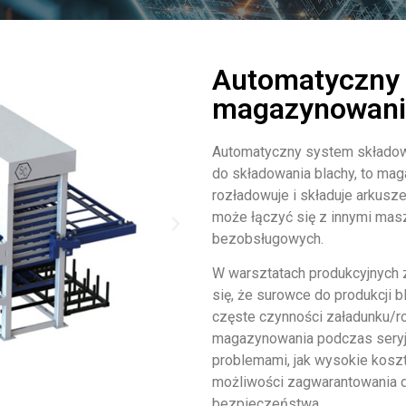
Automatyczny
magazynowania
Automatyczny system składowa
do składowania blachy, to mag
rozładowuje i składuje arkusz
może łączyć się z innymi maszy
bezobsługowych.
W warsztatach produkcyjnych 
się, że surowce do produkcji
częste czynności załadunku/ro
magazynowania podczas seryjne
problemami, jak wysokie koszty
możliwości zagwarantowania d
bezpieczeństwa.