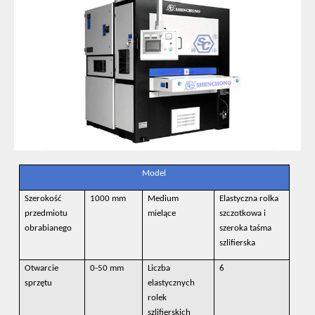
Model
Szerokość
1000 mm
Medium
Elastyczna rolka
przedmiotu
mielące
szczotkowa i
obrabianego
szeroka taśma
szlifierska
Otwarcie
0-50 mm
Liczba
6
sprzętu
elastycznych
rolek
szlifierskich