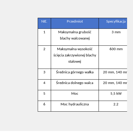
NIE.
Przedmiot
Specyfikacja
1
Maksymalna grubość
3 mm
blachy walcowanej
2
Maksymalna wysokość
600 mm
ścięcia zakrzywionej blachy
stalowej
3
Średnica górnego wałka
20 mm, 140 mm
4
Średnica dolnego walca
20 mm, 140 mm
5
Moc
5,5 kW
6
Moc hydrauliczna
2.2