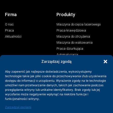
Firma
Produkty
O nas
Maszyna do cięcia laserowego
Praca
Prasa krawędziowa
Aktualności
Maszyna do strzyżenia
Maszyna do walcowania
Prasa dziurkująca
Automatyzacja
Maszyna do spawania laserowego
Zarządzaj zgodą
Kontakt
Aby zapewnić jak najlepsze doświadczenia, wykorzystujemy
technologie takie jak pliki cookie do przechowywania i/lub uzyskiwania
+86-158-9507-5134
dostępu do informacji o urządzeniu. Wyrażenie zgody na te technologie
umożliwi nam przetwarzanie danych, takich jak zachowanie podczas
info@shenchong.com
przeglądania witryny lub unikalne identyfikatory. Brak zgody lub jej
Tianshun Road, Yangshan Industrial Park, Wuxi, Jiangsu,
wycofanie może negatywnie wpłynąć na niektóre funkcje i
Chiny 214156
funkcjonalności witryny.
Zarządzaj opcjami