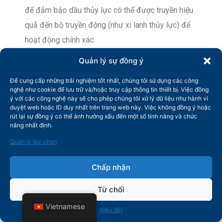
để đảm bảo dầu thủy lực có thể được truyền hiệu
quả đến bộ truyền động (như xi lanh thủy lực) để
hoạt động chính xác.
Quản lý sự đồng ý
Xi lanh thủy lực tạo ra chuyển động tuyến tính dưới
tác động của dầu thủy lực, chẳng hạn như điều
Để cung cấp những trải nghiệm tốt nhất, chúng tôi sử dụng các công
nghệ như cookie để lưu trữ và/hoặc truy cập thông tin thiết bị. Việc đồng
chỉnh áp suất giữa các con lăn hoặc điều chỉnh
ý với các công nghệ này sẽ cho phép chúng tôi xử lý dữ liệu như hành vi
khe hở giữa các con lăn. Hệ thống thủy lực có thể
duyệt web hoặc ID duy nhất trên trang web này. Việc không đồng ý hoặc
rút lại sự đồng ý có thể ảnh hưởng xấu đến một số tính năng và chức
điều chỉnh chính xác áp suất và vị trí theo độ dày
năng nhất định.
của tấm và yêu cầu gia công.
Quản lý tùy chọn
Sau khi hoàn thành nhiệm vụ, dầu thủy lực trở về
Chấp nhận
thùng chứa, đồng thời theo dõi nhiệt độ và mức
dầu trong hệ thống để đảm bảo tính ổn định của
Từ chối
hệ thống thủy lực.
Vietnamese
{tiêu đề}