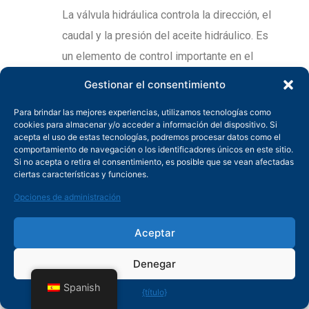
La válvula hidráulica controla la dirección, el
caudal y la presión del aceite hidráulico. Es
un elemento de control importante en el
sistema hidráulico para garantizar que este
Gestionar el consentimiento
proporcione la presión y el caudal correctos
Para brindar las mejores experiencias, utilizamos tecnologías como
según las necesidades.
cookies para almacenar y/o acceder a información del dispositivo. Si
acepta el uso de estas tecnologías, podremos procesar datos como el
Tipo:
comportamiento de navegación o los identificadores únicos en este sitio.
Si no acepta o retira el consentimiento, es posible que se vean afectadas
Las válvulas hidráulicas comunes incluyen
ciertas características y funciones.
válvulas unidireccionales, válvulas de
Opciones de administración
desbordamiento, válvulas de mariposa,
válvulas reguladoras de presión, válvulas
Aceptar
de inversión, etc. Estas válvulas ayudan a
Denegar
regular el flujo de aceite hidráulico y
Spanish
{título}
garantizan el funcionamiento estable del