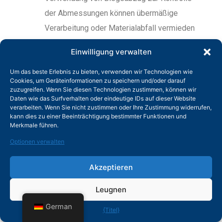
der Abmessungen können übermäßige
Verarbeitung oder Materialabfall vermieden
werden, wodurch Kosten gesenkt und die
Einwilligung verwalten
Produktionseffizienz verbessert werden.
Um das beste Erlebnis zu bieten, verwenden wir Technologien wie
Kurz gesagt ist der Biegeabzug ein sehr
Cookies, um Geräteinformationen zu speichern und/oder darauf
wichtiges Glied im Blechverarbeitungsprozess
zuzugreifen. Wenn Sie diesen Technologien zustimmen, können wir
Daten wie das Surfverhalten oder eindeutige IDs auf dieser Website
und auch der Schlüssel zur Gewährleistung der
verarbeiten. Wenn Sie nicht zustimmen oder Ihre Zustimmung widerrufen,
kann dies zu einer Beeinträchtigung bestimmter Funktionen und
Qualität und Genauigkeit des fertigen Produkts.
Merkmale führen.
Bei der tatsächlichen Verarbeitung sollte der
Optionen verwalten
Biegeabzugswert entsprechend der jeweiligen
Situation angemessen angepasst werden, um den
Akzeptieren
besten Verarbeitungseffekt zu erzielen.
Leugnen
German
{Titel}