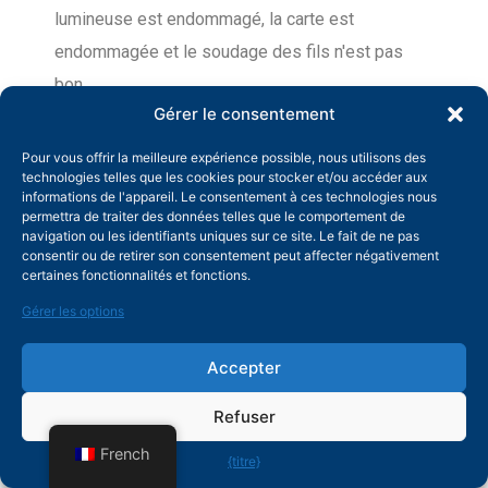
lumineuse est endommagé, la carte est
endommagée et le soudage des fils n'est pas
bon.
Gérer le consentement
(9) Brouillage en ligne à deux axes.
Pour vous offrir la meilleure expérience possible, nous utilisons des
technologies telles que les cookies pour stocker et/ou accéder aux
27. Le tube laser émet-il
informations de l'appareil. Le consentement à ces technologies nous
permettra de traiter des données telles que le comportement de
une lumière très faible ?
navigation ou les identifiants uniques sur ce site. Le fait de ne pas
consentir ou de retirer son consentement peut affecter négativement
certaines fonctionnalités et fonctions.
(1) Grillage du tube laser ou grillage de la lentille
Gérer les options
du tube laser.
(2) Atténuation du tube laser.
Accepter
(3) Un composant de l’alimentation du laser est
Refuser
grillé.
French
{titre}