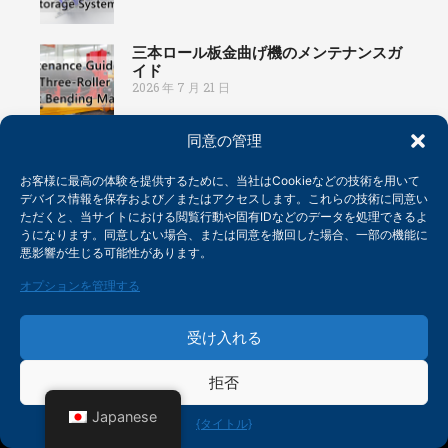
三本ロール板金曲げ機のメンテナンスガ
イド
2026 年 7 月 21 日
同意の管理
自動パネル曲げ加工センター：構造原
理、特長、利点、アプリケーションユー
お客様に最高の体験を提供するために、当社はCookieなどの技術を用いて
ザーガイド
2026 年 7 月 13 日
デバイス情報を保存および／またはアクセスします。これらの技術に同意い
ただくと、当サイトにおける閲覧行動や固有IDなどのデータを処理できるよ
うになります。同意しない場合、または同意を撤回した場合、一部の機能に
貴金属切断機の選び方？総合選定ガイド
悪影響が生じる可能性があります。
2026
2026 年 7 月 7 日
オプションを管理する
受け入れる
拒否
Japanese
{タイトル}