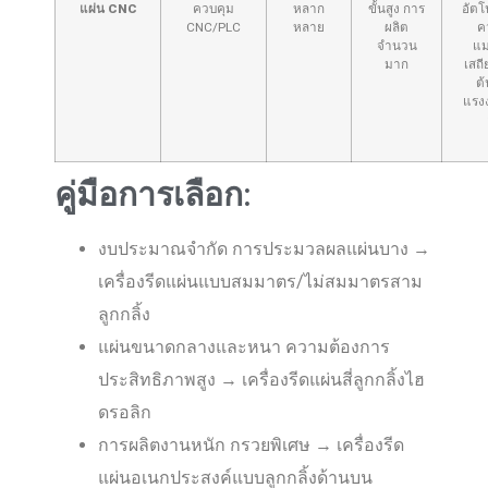
แผ่น CNC
ควบคุม
หลาก
ขั้นสูง การ
อัตโ
CNC/PLC
หลาย
ผลิต
ค
จำนวน
แม
มาก
เสถี
ต้
แรง
คู่มือการเลือก:
งบประมาณจำกัด การประมวลผลแผ่นบาง →
เครื่องรีดแผ่นแบบสมมาตร/ไม่สมมาตรสาม
ลูกกลิ้ง
แผ่นขนาดกลางและหนา ความต้องการ
ประสิทธิภาพสูง → เครื่องรีดแผ่นสี่ลูกกลิ้งไฮ
ดรอลิก
การผลิตงานหนัก กรวยพิเศษ → เครื่องรีด
แผ่นอเนกประสงค์แบบลูกกลิ้งด้านบน