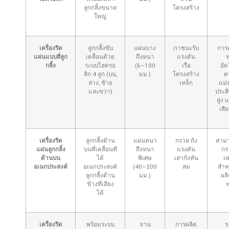
ลูกกลิ้งขนาด
โครงสร้าง
ใหญ่
เครื่องรีด
ลูกกลิ้งขับ
แผ่นบาง
ภาชนะรับ
การด
แผ่นแบบสี่ลูก
เคลื่อนด้วย
ถึงหนา
แรงดัน
ห
กลิ้ง
ระบบไฮดรอ
(6–100
เรือ
อัต
ลิก 4 ลูก (บน,
มม.)
โครงสร้าง
ค
ล่าง, ซ้าย
เหล็ก
แม่
และขวา)
ประส
สูง 
เสีย
เครื่องรีด
ลูกกลิ้งด้าน
แผ่นหนา
กรวย ถัง
สามา
แผ่นลูกกลิ้ง
บนที่เคลื่อนที่
ถึงหนา
แรงดัน
กร
ด้านบน
ได้
พิเศษ
เสากังหัน
เ
อเนกประสงค์
อเนกประสงค์
(40–200
ลม
สำห
ลูกกลิ้งด้าน
มม.)
ผล
ข้างที่เอียง
ห
ได้
เครื่องรีด
พร้อมระบบ
จาน
การผลิต
ร