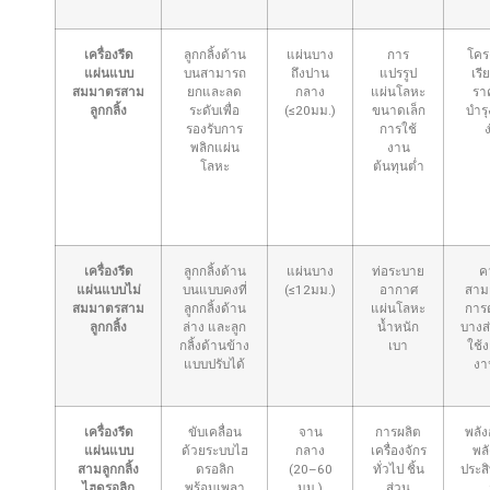
เครื่องรีด
ลูกกลิ้งด้าน
แผ่นบาง
การ
โคร
แผ่นแบบ
บนสามารถ
ถึงปาน
แปรรูป
เรี
สมมาตรสาม
ยกและลด
กลาง
แผ่นโลหะ
รา
ลูกกลิ้ง
ระดับเพื่อ
(≤20มม.)
ขนาดเล็ก
บำรุ
รองรับการ
การใช้
ง
พลิกแผ่น
งาน
โลหะ
ต้นทุนต่ำ
เครื่องรีด
ลูกกลิ้งด้าน
แผ่นบาง
ท่อระบาย
ค
แผ่นแบบไม่
บนแบบคงที่
(≤12มม.)
อากาศ
สาม
สมมาตรสาม
ลูกกลิ้งด้าน
แผ่นโลหะ
การด
ลูกกลิ้ง
ล่าง และลูก
น้ำหนัก
บางส
กลิ้งด้านข้าง
เบา
ใช้ง
แบบปรับได้
งา
เครื่องรีด
ขับเคลื่อน
จาน
การผลิต
พลัง
แผ่นแบบ
ด้วยระบบไฮ
กลาง
เครื่องจักร
พล
สามลูกกลิ้ง
ดรอลิก
(20–60
ทั่วไป ชิ้น
ประส
ไฮดรอลิก
พร้อมเพลา
มม.)
ส่วน