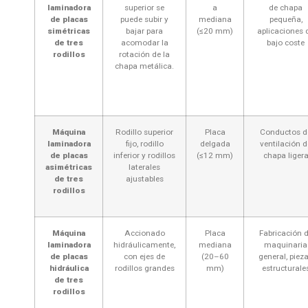
laminadora
superior se
a
de chapa
de placas
puede subir y
mediana
pequeña,
simétricas
bajar para
(≤20 mm)
aplicaciones 
de tres
acomodar la
bajo coste
rodillos
rotación de la
chapa metálica.
Máquina
Rodillo superior
Placa
Conductos d
laminadora
fijo, rodillo
delgada
ventilación d
de placas
inferior y rodillos
(≤12 mm)
chapa liger
asimétricas
laterales
de tres
ajustables
rodillos
Máquina
Accionado
Placa
Fabricación 
laminadora
hidráulicamente,
mediana
maquinaria
de placas
con ejes de
(20–60
general, piez
hidráulica
rodillos grandes
mm)
estructurale
de tres
rodillos