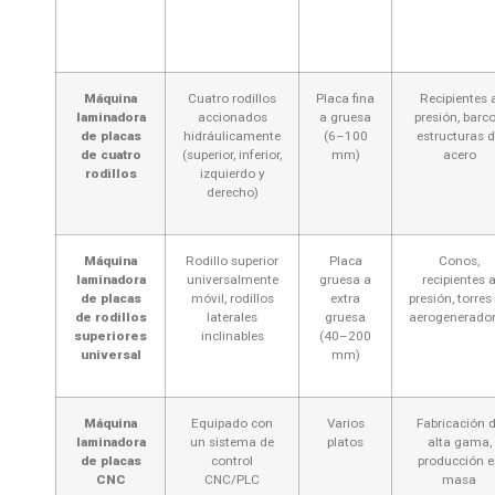
Máquina
Cuatro rodillos
Placa fina
Recipientes 
laminadora
accionados
a gruesa
presión, barco
de placas
hidráulicamente
(6–100
estructuras 
de cuatro
(superior, inferior,
mm)
acero
rodillos
izquierdo y
derecho)
Máquina
Rodillo superior
Placa
Conos,
laminadora
universalmente
gruesa a
recipientes 
de placas
móvil, rodillos
extra
presión, torres
de rodillos
laterales
gruesa
aerogenerado
superiores
inclinables
(40–200
universal
mm)
Máquina
Equipado con
Varios
Fabricación 
laminadora
un sistema de
platos
alta gama,
de placas
control
producción e
CNC
CNC/PLC
masa