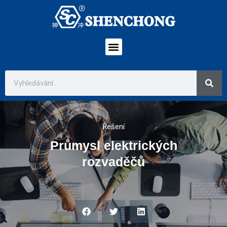
Řešení
Průmysl elektrických
rozvaděčů