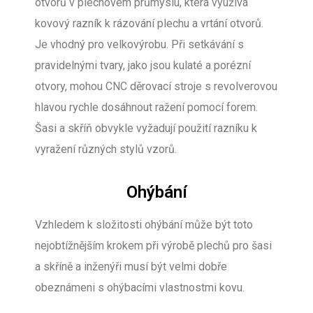
otvorů v plechovém průmyslu, která využívá
kovový razník k rázování plechu a vrtání otvorů.
Je vhodný pro velkovýrobu. Při setkávání s
pravidelnými tvary, jako jsou kulaté a porézní
otvory, mohou CNC děrovací stroje s revolverovou
hlavou rychle dosáhnout ražení pomocí forem.
Šasi a skříň obvykle vyžadují použití razníku k
vyražení různých stylů vzorů.
Ohýbání
Vzhledem k složitosti ohýbání může být toto
nejobtížnějším krokem při výrobě plechů pro šasi
a skříně a inženýři musí být velmi dobře
obeznámeni s ohýbacími vlastnostmi kovu.