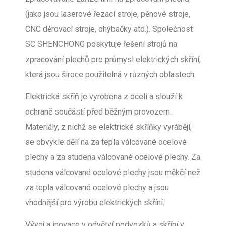
(jako jsou laserové řezací stroje, pěnové stroje,
CNC děrovací stroje, ohýbačky atd.). Společnost
SC SHENCHONG poskytuje řešení strojů na
zpracování plechů pro průmysl elektrických skříní,
která jsou široce použitelná v různých oblastech.
Elektrická skříň je vyrobena z oceli a slouží k
ochraně součástí před běžným provozem.
Materiály, z nichž se elektrické skříňky vyrábějí,
se obvykle dělí na za tepla válcované ocelové
plechy a za studena válcované ocelové plechy. Za
studena válcované ocelové plechy jsou měkčí než
za tepla válcované ocelové plechy a jsou
vhodnější pro výrobu elektrických skříní.
Vývoj a inovace v odvětví podvozků a skříní v