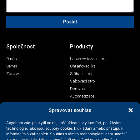
Poslat
Společnost
Produkty
O nás
Laserový řezací stroj
Servis
Ohraňovací lis
Zprávy
Stříhací stroj
Válcovací stroj
Děrovací lis
Automatizace
Laserový svařovací stroj
Spravovat souhlas
Kontakt
Abychom vám poskytli co nejlepší uživatelský komfort, používáme
+86-158-9507-5134
technologie, jako jsou soubory cookie, k ukládání a/nebo přístupu k
informacím o zařízeních. Souhlas s těmito technologiemi nám umožní
info@shenchong.com
zpracovávat data, jako je chování při prohlížení nebo jedinečné