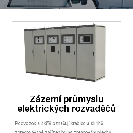
Zázemí průmyslu
elektrických rozvaděčů
Podvozek a skříň označují krabice a skříně
zpracovávané zařízeními na zpracování plechů