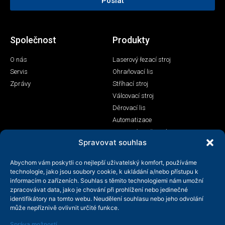
Poslat
Společnost
Produkty
O nás
Laserový řezací stroj
Servis
Ohraňovací lis
Zprávy
Stříhací stroj
Válcovací stroj
Děrovací lis
Automatizace
Laserový svařovací stroj
Spravovat souhlas
Kontakt
Abychom vám poskytli co nejlepší uživatelský komfort, používáme
+86-158-9507-5134
technologie, jako jsou soubory cookie, k ukládání a/nebo přístupu k
informacím o zařízeních. Souhlas s těmito technologiemi nám umožní
info@shenchong.com
zpracovávat data, jako je chování při prohlížení nebo jedinečné
Tianshun Road, Yangshan Industrial Park, Wuxi, Jiangsu,
identifikátory na tomto webu. Neudělení souhlasu nebo jeho odvolání
Čína 214156
může nepříznivě ovlivnit určité funkce.
Správa možností