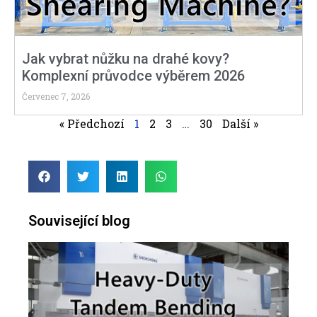
Jak vybrat nůžku na drahé kovy?
Komplexní průvodce výběrem 2026
Červenec 7, 2026
« Předchozí
1
2
3
…
30
Další »
Související blog
Kom
prů
těž
tan
ohý
pro 