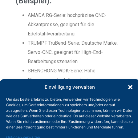
(Beispiel):
AMADA RG-Serie: hochpräzise CNC-
Abkantpresse, geeignet für die
Edelstahlverarbeitung.
TRUMPF TruBend-Serie: Deutsche Marke,
Servo-CNC, geeignet für High-End-
Bearbeitungsszenarien.
SHENCHONG WDK-Serie: Hohe
Biegegenauigkeit, Energieeinsparung,
Einwilligung verwalten
geringe Geräuschentwicklung. Ausgestattet
mit Robotern kann es zu einer unbemannten
Um das beste Erlebnis zu bieten, verwenden wir Technologien wie
Cookies, um Geräteinformationen zu speichern und/oder darauf
Biegeeinheit gemacht werden.
zuzugreifen. Wenn Sie diesen Technologien zustimmen, können wir Daten
wie das Surfverhalten oder eindeutige IDs auf dieser Website verarbeiten.
Wenn Sie nicht zustimmen oder Ihre Zustimmung widerrufen, kann dies zu
einer Beeinträchtigung bestimmter Funktionen und Merkmale führen.
Optionen verwalten