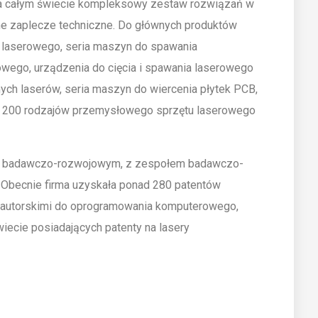
 na całym świecie kompleksowy zestaw rozwiązań w
ne zaplecze techniczne. Do głównych produktów
a laserowego, seria maszyn do spawania
owego, urządzenia do cięcia i spawania laserowego
ych laserów, seria maszyn do wiercenia płytek PCB,
nad 200 rodzajów przemysłowego sprzętu laserowego
em badawczo-rozwojowym, z zespołem badawczo-
Obecnie firma uzyskała ponad 280 patentów
i autorskimi do oprogramowania komputerowego,
wiecie posiadających patenty na lasery