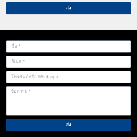
ส่ง
ส่ง