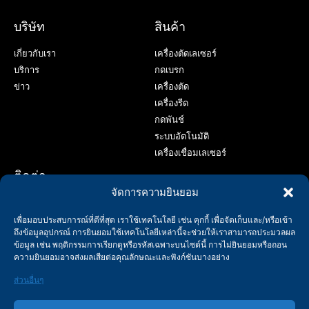
บริษัท
สินค้า
เกี่ยวกับเรา
เครื่องตัดเลเซอร์
บริการ
กดเบรก
ข่าว
เครื่องตัด
เครื่องรีด
กดพันช์
ระบบอัตโนมัติ
เครื่องเชื่อมเลเซอร์
ติดต่อ
จัดการความยินยอม
+86-158-9507-5134
เพื่อมอบประสบการณ์ที่ดีที่สุด เราใช้เทคโนโลยี เช่น คุกกี้ เพื่อจัดเก็บและ/หรือเข้า
info@shenchong.com
ถึงข้อมูลอุปกรณ์ การยินยอมใช้เทคโนโลยีเหล่านี้จะช่วยให้เราสามารถประมวลผล
ถนน Tianshun, สวนอุตสาหกรรม Yangshan, อู๋ซี, มณฑลเจียงซู,
ข้อมูล เช่น พฤติกรรมการเรียกดูหรือรหัสเฉพาะบนไซต์นี้ การไม่ยินยอมหรือถอน
จีน 214156
ความยินยอมอาจส่งผลเสียต่อคุณลักษณะและฟังก์ชันบางอย่าง
ส่วนอื่นๆ