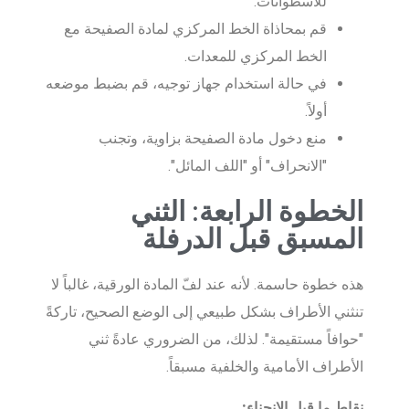
للأسطوانات.
قم بمحاذاة الخط المركزي لمادة الصفيحة مع
الخط المركزي للمعدات.
في حالة استخدام جهاز توجيه، قم بضبط موضعه
أولاً.
منع دخول مادة الصفيحة بزاوية، وتجنب
"الانحراف" أو "اللف المائل".
الخطوة الرابعة: الثني
المسبق قبل الدرفلة
هذه خطوة حاسمة. لأنه عند لفّ المادة الورقية، غالباً لا
تنثني الأطراف بشكل طبيعي إلى الوضع الصحيح، تاركةً
"حوافاً مستقيمة". لذلك، من الضروري عادةً ثني
الأطراف الأمامية والخلفية مسبقاً.
نقاط ما قبل الانحناء: