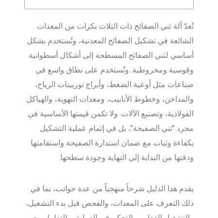
تُعدّ آلة ثني الصفائح ذات الثلاث بكرات من المعدات
الشائعة في تشكيل الصفائح المعدنية، وتُستخدم بشكل
أساسي لثني الصفائح المسطحة إلى أشكال أسطوانية
وقوسية ومخروطية. وتُستخدم على نطاق واسع في
صناعات مثل أوعية الضغط، وأبراج توربينات الرياح،
والمداخن، وخطوط الأنابيب، ومعدات التهوية، والهياكل
الفولاذية، وتصنيع الآلات. ولا تكمن قيمتها الأساسية في
مجرد "ثني الصفيحة"، بل في إتمام عملية التشكيل
بكفاءة وثبات مع ضمان استدارة الصفيحة واستقامتها
ودقتها من البداية إلى النهاية وجودة سطحها.
يقدم هذا الدليل شرحاً منهجياً من عدة جوانب، بما في
ذلك التعرف على المعدات، والفحص قبل بدء التشغيل،
والتشغيل الفعلي، والتحكم في العملية، والتعامل مع