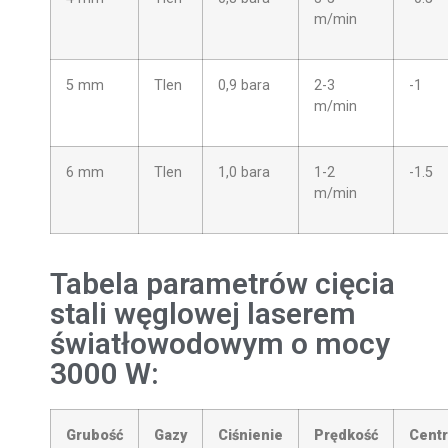
m/min
5 mm
Tlen
0,9 bara
2-3
-1
m/min
6 mm
Tlen
1,0 bara
1-2
-1.5
m/min
Tabela parametrów cięcia
stali węglowej laserem
światłowodowym o mocy
3000 W:
Grubość
Gazy
Ciśnienie
Prędkość
Cent