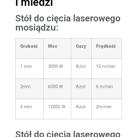
i miedzi
Stół do cięcia laserowego
mosiądzu:
Grubość
Moc
Gazy
Prędkość
1 mm
3000 W
Azot
15 m/min
2mm
6000 W
Azot
6 m/min
4 mm
12000 W
Azot
2m/min
Stół do cięcia laserowego