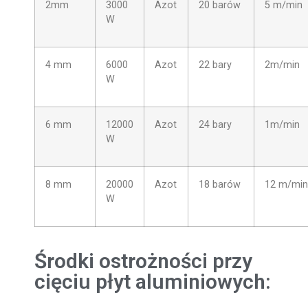
2mm
3000
Azot
20 barów
5 m/min
W
4 mm
6000
Azot
22 bary
2m/min
W
6 mm
12000
Azot
24 bary
1m/min
W
8 mm
20000
Azot
18 barów
12 m/min
W
Środki ostrożności przy
cięciu płyt aluminiowych: