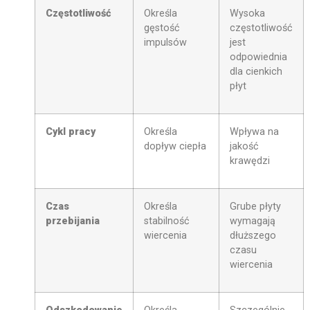
Częstotliwość
Określa
Wysoka
gęstość
częstotliwość
impulsów
jest
odpowiednia
dla cienkich
płyt
Cykl pracy
Określa
Wpływa na
dopływ ciepła
jakość
krawędzi
Czas
Określa
Grube płyty
przebijania
stabilność
wymagają
wiercenia
dłuższego
czasu
wiercenia