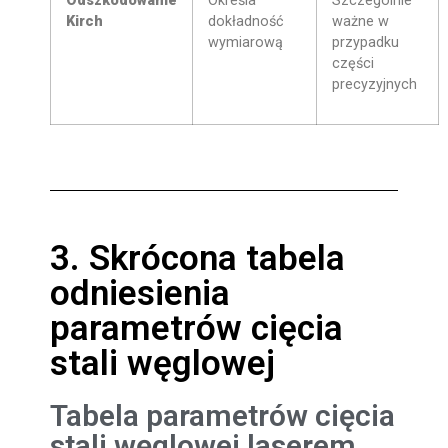
Odszkodowanie
Określa
Szczególnie
Kirch
dokładność
ważne w
wymiarową
przypadku
części
precyzyjnych
3. Skrócona tabela
odniesienia
parametrów cięcia
stali węglowej
Tabela parametrów cięcia
stali węglowej laserem