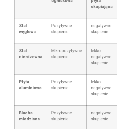
ogniskowa
płyta
skupiająca
Stal
Pozytywne
negatywne
węglowa
skupienie
skupienie
Stal
Mikropozytywne
lekko
nierdzewna
skupienie
negatywne
skupienie
Płyta
Pozytywne
lekko
aluminiowa
skupienie
negatywne
skupienie
Blacha
Pozytywne
negatywne
miedziana
skupienie
skupienie