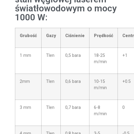
światłowodowym o mocy
1000 W:
Grubość
Gazy
Ciśnienie
Prędkość
Cent
1 mm
Tlen
0,5 bara
18-25
+1
m/min
2mm
Tlen
0,6 bara
10-15
+0.5
m/min
3 mm
Tlen
0,7 bara
6-8
0
m/min
4 mm
Tlen
0,8 bara
3-5
-0.5