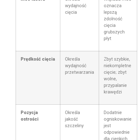
wydajność
oznacza
cięcia
lepszą
zdolność
cięcia
grubszych
płyt
Prędkość cięcia
Określa
Zbyt szybkie,
wydajność
niekompletne
przetwarzania
cięcie; zbyt
wolne,
przypalanie
krawędzi
Pozycja
Określa
Dodatnie
ostrości
jakość
ogniskowanie
szczeliny
jest
odpowiednie
dla cienkich