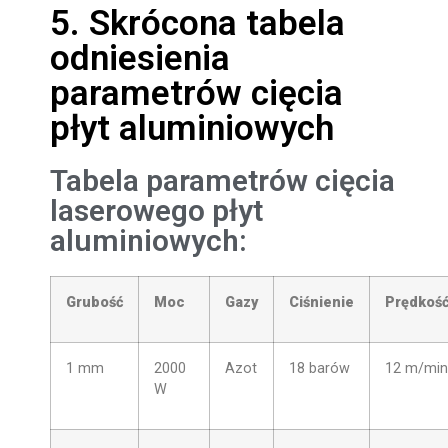
5. Skrócona tabela
odniesienia
parametrów cięcia
płyt aluminiowych
Tabela parametrów cięcia
laserowego płyt
aluminiowych:
Grubość
Moc
Gazy
Ciśnienie
Prędkoś
1 mm
2000
Azot
18 barów
12 m/min
W