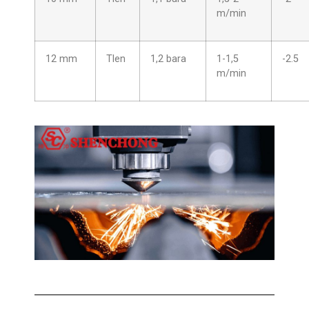
m/min
12 mm
Tlen
1,2 bara
1-1,5
-2.5
m/min