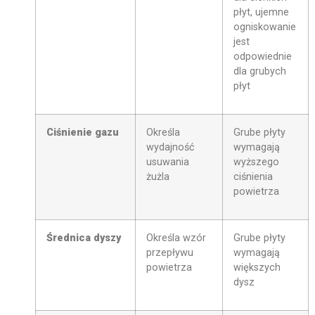
płyt, ujemne
ogniskowanie
jest
odpowiednie
dla grubych
płyt
Ciśnienie gazu
Określa
Grube płyty
wydajność
wymagają
usuwania
wyższego
żużla
ciśnienia
powietrza
Średnica dyszy
Określa wzór
Grube płyty
przepływu
wymagają
powietrza
większych
dysz