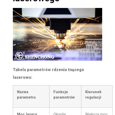
Tabela parametrów rdzenia tnącego
laserowo
:
Nazwa
Funkcje
Kierunek
parametru
parametrów
regulacji
Moc lasera
Określa
Większa moc