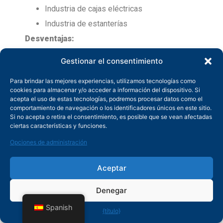
Industria de cajas eléctricas
Industria de estanterías
Desventajas:
Ligera oxidación del corte
Gestionar el consentimiento
Precisión ligeramente menor
Para brindar las mejores experiencias, utilizamos tecnologías como
cookies para almacenar y/o acceder a información del dispositivo. Si
acepta el uso de estas tecnologías, podremos procesar datos como el
comportamiento de navegación o los identificadores únicos en este sitio.
Si no acepta o retira el consentimiento, es posible que se vean afectadas
ciertas características y funciones.
7. Explicación
Opciones de administración
detallada de los
Aceptar
parámetros de la
boquilla
Denegar
Spanish
{título}